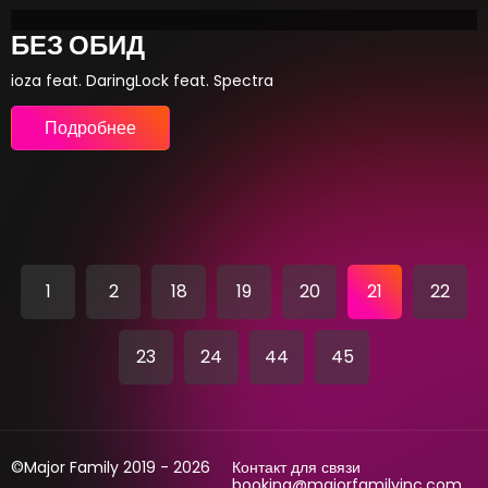
БЕЗ ОБИД
ioza feat. DaringLock feat. Spectra
Подробнее
1
2
18
19
20
21
22
23
24
44
45
©Major Family 2019 - 2026
Контакт для связи
booking@majorfamilyinc.com