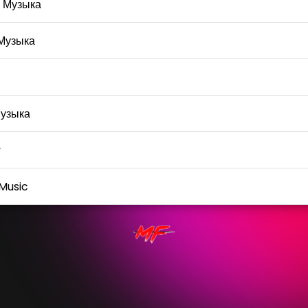
 Музыка
Музыка
узыка
y
Music