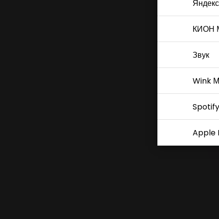
Яндекс
КИОН 
Звук
Wink М
Spotif
Apple 