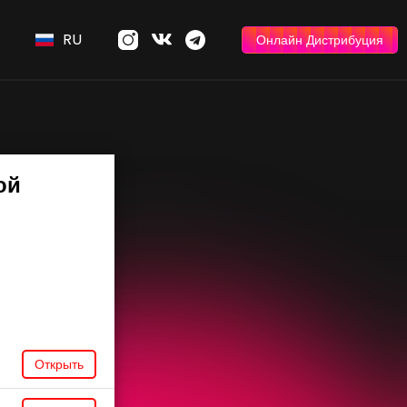
RU
Онлайн Дистрибуция
ой
Открыть