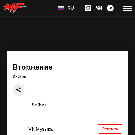
RU
Вторжение
ЛёЖик
ЛёЖик
VK Музыка
Открыть