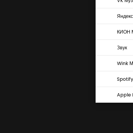
VK Муз
Яндекс
КИОН 
Звук
Wink М
Spotif
Apple 