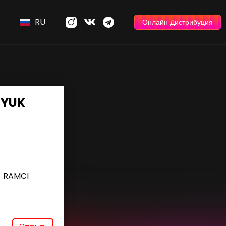
RU
Онлайн Дистрибуция
NYUK
RAMCI