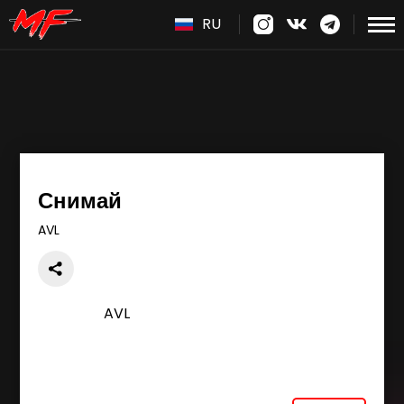
RU
Снимай
AVL
AVL