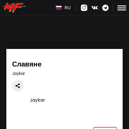
RU
Славяне
Jaykar
Jaykar