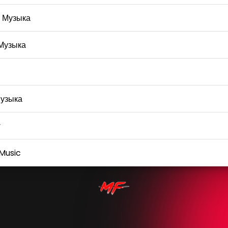
 Музыка
Музыка
узыка
y
Music