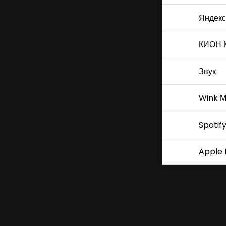
Яндекс
КИОН 
Звук
Wink М
Spotif
Apple 