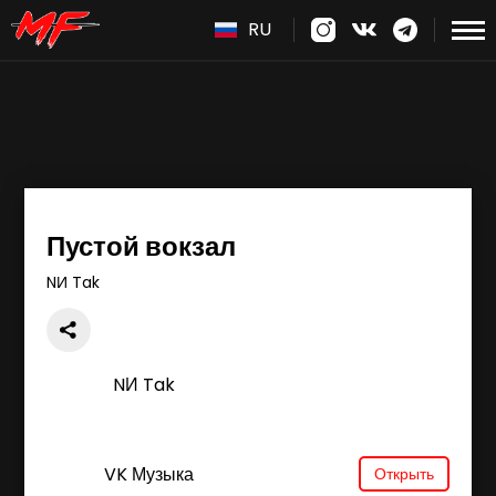
RU
Пустой вокзал
NИ Tak
NИ Tak
VK Музыка
Открыть