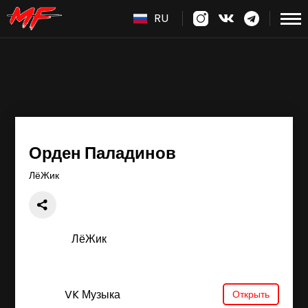
RU
Орден Паладинов
ЛёЖик
ЛёЖик
VK Музыка
Открыть