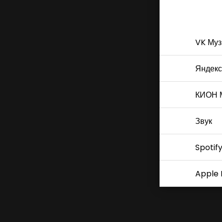
VK Муз
Яндекс
КИОН 
Звук
Spotif
Apple 