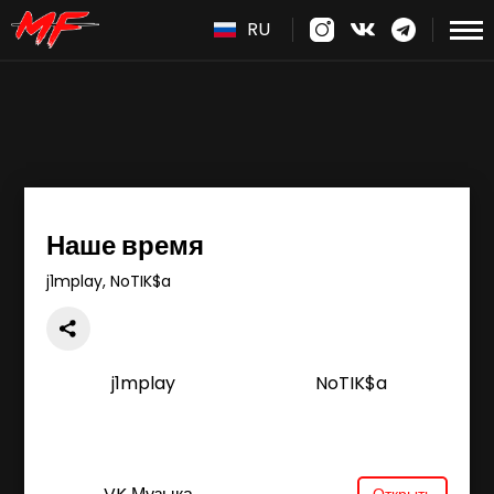
RU
Наше время
j1mplay, NoTIK$a
j1mplay
NoTIK$a