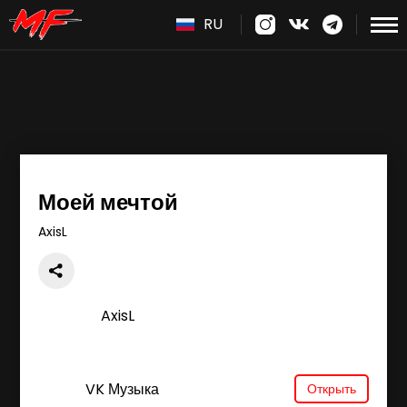
RU
Моей мечтой
AxisL
AxisL
VK Музыка
Открыть