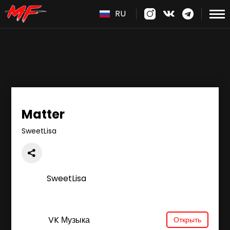
RU
Matter
SweetLisa
SweetLisa
VK Музыка
Открыть