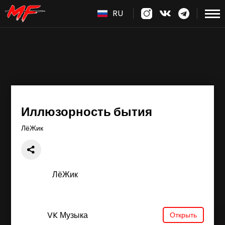
RU
Иллюзорность бытия
ЛёЖик
ЛёЖик
VK Музыка
Открыть