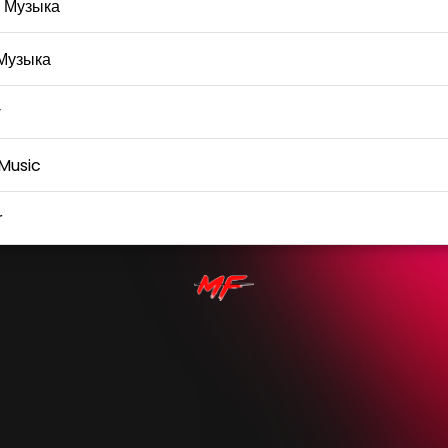
 Музыка
Музыка
y
Music
r