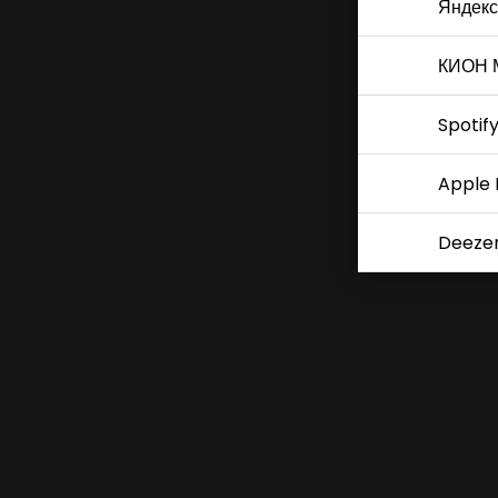
Яндекс
КИОН 
Spotif
Apple 
Deeze