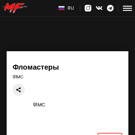
RU
Фломастеры
91MC
91MC