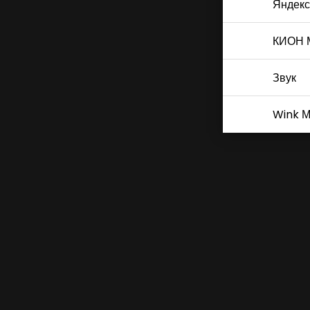
Яндекс
КИОН 
Звук
Wink М