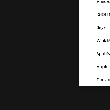
Яндекс
КИОН 
Звук
Wink М
Spotif
Apple 
Deeze