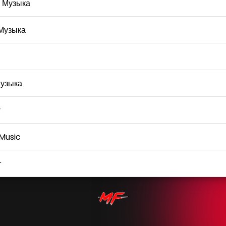
 Музыка
Музыка
узыка
y
Music
r